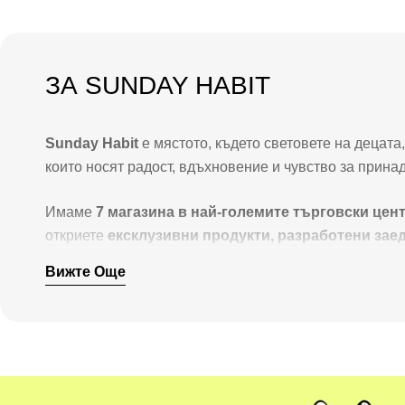
ЗА SUNDAY HABIT
Sunday Habit
е мястото, където световете на децат
които носят радост, вдъхновение и чувство за прина
Имаме
7 магазина в най-големите търговски цен
откриете
ексклузивни продукти, разработени зае
обичат както децата, така и родителите им.
Вижте Още
Гордеем се с това, че зад всеки артикул стои
цял ек
рафта в магазина – ние държим целия процес в ръцет
най-трудолюбивите създатели на съдържание в Бълг
Нашата мисия е проста: