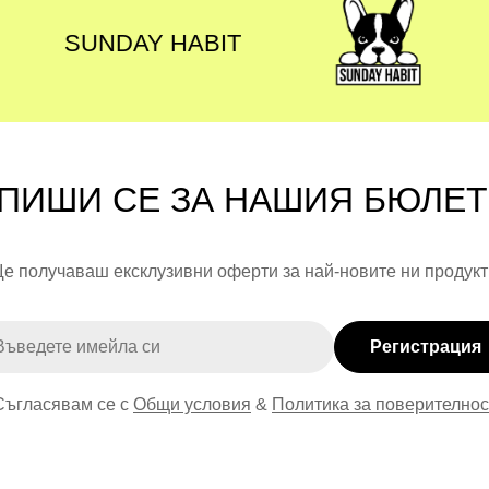
HABIT
SUNDAY HA
продуктите – малка част от големите истории, които семейс
, в която децата и тийнейджърите откриват себе си, а роди
ПИШИ СЕ ЗА НАШИЯ БЮЛЕ
е получаваш ексклузивни оферти за най-новите ни продукт
ейл
Регистрация
Съгласявам се с
Общи условия
&
Политика за поверителнос