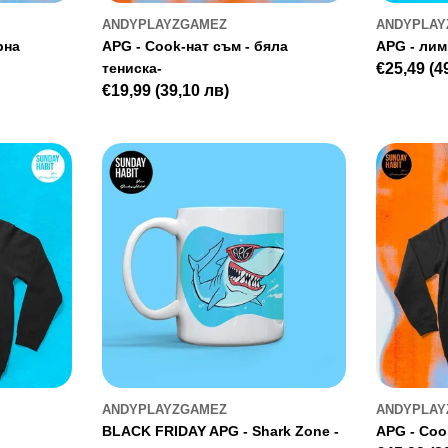
ANDYPLAYZGAMEZ
ANDYPLAY
рна
APG - Cook-нат съм - бяла
APG - лим
тениска-
Редовна
€25,49
(4
Редовна
€19,99
(39,10 лв)
цена
цена
ANDYPLAYZGAMEZ
ANDYPLAY
BLACK FRIDAY APG - Shark Zone -
APG - Coo