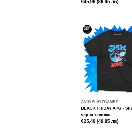
Редовна
€45,99
(89,95 лв)
цена
ANDYPLAYZGAMEZ
BLACK FRIDAY APG - Sha
черна тениска
Редовна
€25,49
(49,85 лв)
цена