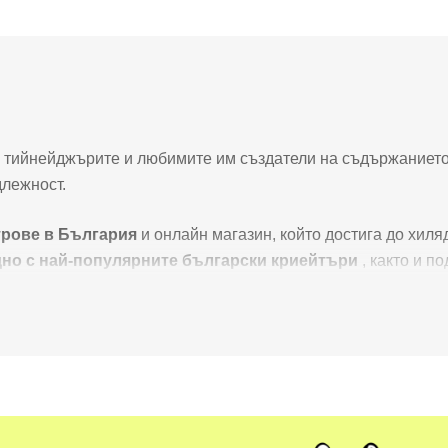
а, тийнейджърите и любимите им създатели на съдържанието
длежност.
трове в България
и онлайн магазин, който достига до хил
дно с най-популярните български криейтъри
, както и п
ип от дизайнери и продуктови специалисти базирани и
е си и с всяка покупка подкрепяме нашия български бизнес,
ария.