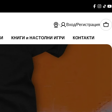
Facebook
Instag
TikT
Y
-
Вход/Регистрация
Ко
НИ
КНИГИ и НАСТОЛНИ ИГРИ
КОНТАКТИ