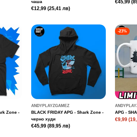
чаша
Редовна
€45,99
(8
Редовна
€12,99
(25,41 лв)
цена
цена
-23%
ANDYPLAYZGAMEZ
ANDYPLAY
rk Zone -
BLACK FRIDAY APG - Shark Zone -
APG - SH
черно худи
€9,99
(19
Цена
Редовна
Редовна
€45,99
(89,95 лв)
на
цена
цена
промоци