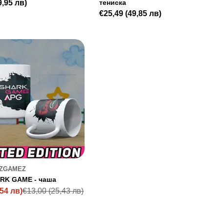
9,95 лв)
тениска
Редовна
€25,49
(49,85 лв)
цена
ZGAMEZ
ARK GAME - чаша
,54 лв)
€13,00
(25,43 лв)
я