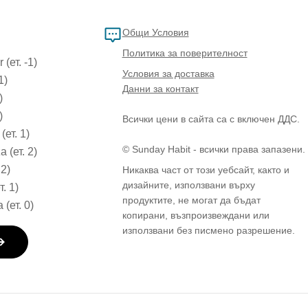
Общи Условия
Политика за поверителност
(ет. -1)
Условия за доставка
1)
Данни за контакт
)
)
Всички цени в сайта са с включен ДДС.
(ет. 1)
© Sunday Habit - всички права запазени.
 (ет. 2)
 2)
Никаква част от този уебсайт, както и
дизайните, използвани върху
т. 1)
продуктите, не могат да бъдат
 (ет. 0)
копирани, възпроизвеждани или
използвани без писмено разрешение.