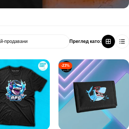
Преглед като:
-23%