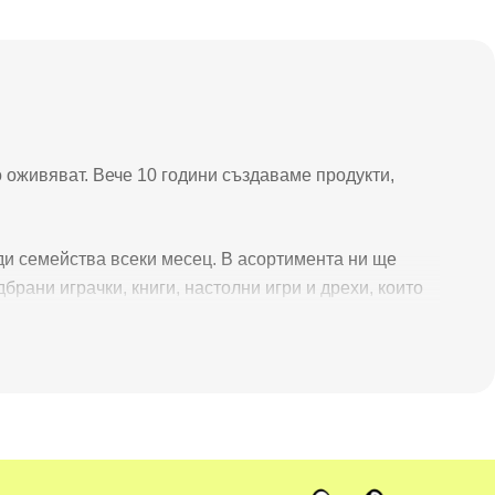
 оживяват. Вече 10 години създаваме продукти,
яди семейства всеки месец. В асортимента ни ще
одбрани играчки, книги, настолни игри и дрехи, които
зцяло в България
. От идеята, през изработката, до
 младите и креативни служители, както и едни от