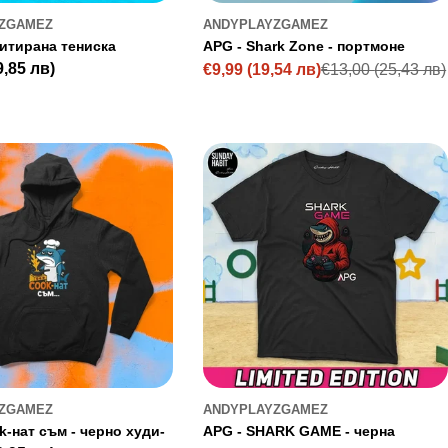
ZGAMEZ
ANDYPLAYZGAMEZ
итирана тениска
APG - Shark Zone - портмоне
9,85 лв)
€9,99
(19,54 лв)
€13,00
(25,43 лв)
Цена
Редовна
на
цена
промоция
ZGAMEZ
ANDYPLAYZGAMEZ
k-нат съм - черно худи-
APG - SHARK GAME - черна