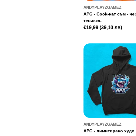
ANDYPLAYZGAMEZ
APG - Cook-нат съм - че
тениска-
Редовна
€19,99
(39,10 лв)
цена
ANDYPLAYZGAMEZ
APG - лимитирано худи