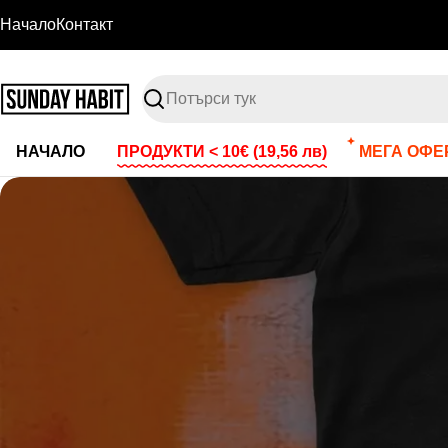
Премини
Начало
Контакт
към
съдържанието
Търсене
НАЧАЛО
ПРОДУКТИ < 10€
(19,56 лв)
МЕГА ОФЕР