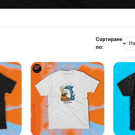
Е
К
Ц
Сортиране
И
по:
Я
: