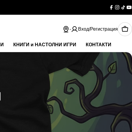
Facebook
Instag
TikT
Y
-
Вход/Регистрация
Ко
НИ
КНИГИ и НАСТОЛНИ ИГРИ
КОНТАКТИ
N