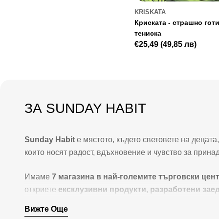
KRISKATA
Криската - страшно готи
тениска
Редовна
€25,49
(49,85 лв)
цена
ЗА SUNDAY HABIT
Sunday Habit
е мястото, където световете на децат
които носят радост, вдъхновение и чувство за прина
Имаме
7 магазина в най-големите търговски цен
откриете
ексклузивни продукти, разработени зае
обичат както децата, така и родителите им.
Вижте Още