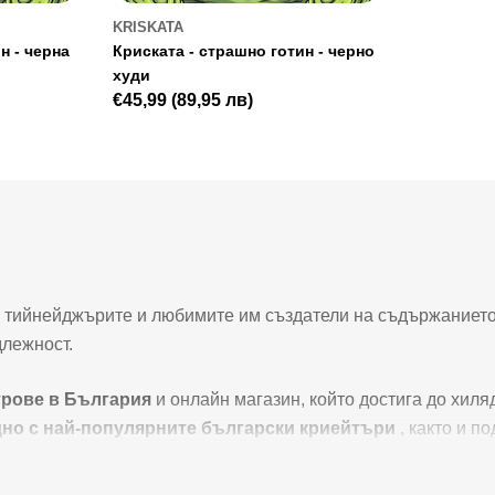
KRISKATA
н - черна
Криската - страшно готин - черно
худи
Редовна
€45,99
(89,95 лв)
цена
а, тийнейджърите и любимите им създатели на съдържанието
длежност.
трове в България
и онлайн магазин, който достига до хил
дно с най-популярните български криейтъри
, както и п