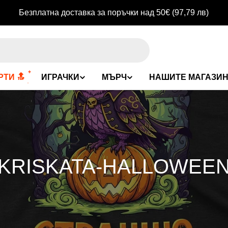
Безплатна доставка за поръчки над 50€
(97,79 лв)
ТИ 🔝
ИГРАЧКИ
МЪРЧ
НАШИТЕ МАГАЗИ
К
KRISKATA-HALLOWEE
О
Л