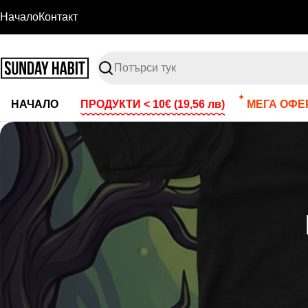
Премини
Начало
Контакт
към
съдържанието
Търсене
НАЧАЛО
ПРОДУКТИ < 10€
(19,56 лв)
МЕГА ОФЕР