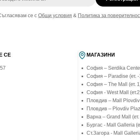
Съгласявам се с
Общи условия
&
Политика за поверителнос
Е СЕ
МАГАЗИНИ
757
София – Serdika Center 
София – Paradise (ет. -
София – The Mall (ет. 1
София - West Mall (ет.2
Пловдив – Mall Plovdiv 
Пловдив – Plovdiv Plaza
Варна – Grand Mall (ет.
Бургас - Mall Galleria (е
Ст.Загора - Mall Galleria