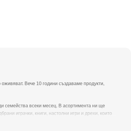
 оживяват. Вече 10 години създаваме продукти,
яди семейства всеки месец. В асортимента ни ще
одбрани играчки, книги, настолни игри и дрехи, които