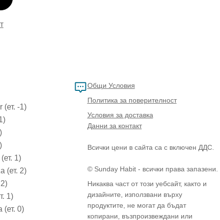
т
Общи Условия
Политика за поверителност
(ет. -1)
Условия за доставка
1)
Данни за контакт
)
)
Всички цени в сайта са с включен ДДС.
(ет. 1)
© Sunday Habit - всички права запазени.
 (ет. 2)
 2)
Никаква част от този уебсайт, както и
дизайните, използвани върху
т. 1)
продуктите, не могат да бъдат
 (ет. 0)
копирани, възпроизвеждани или