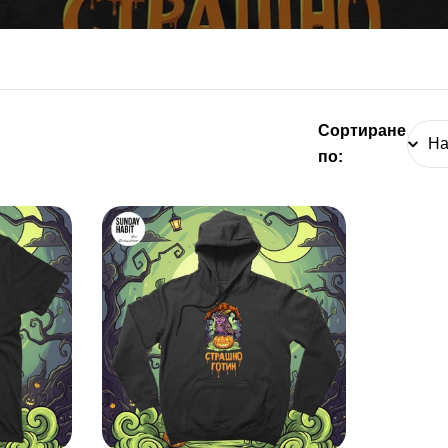
Е
К
Ц
Сортиране
И
по:
Я
: