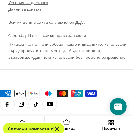
Условия за доставка
Данни за контакт
Всички цени в сайта са с включен ДДС.
© Sunday Habit - всички права запазени.
Никаква част от този уебсайт, както и дизайните, използвани
върху продуктите, не могат да бъдат копирани,
възпроизвеждани или използвани без писмено разрешение.
Методи
на
Facebook
Instagram
TikTok
YouTube
плащане
© 2026
Sunday Habit
.
Дом
Кошница
Продукти
Спечели намаление!