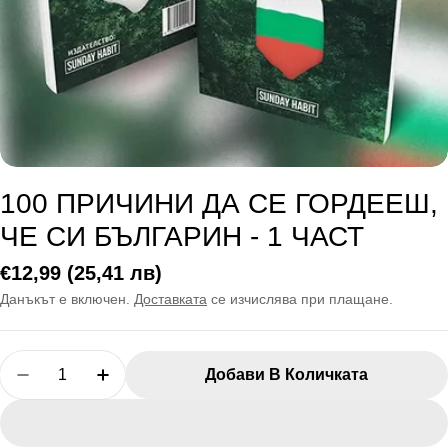
100 ПРИЧИНИ ДА СЕ ГОРДЕЕШ,
ЧЕ СИ БЪЛГАРИН - 1 ЧАСТ
Редовна
€12,99
(25,41 лв)
цена
Данъкът е включен.
Доставката
се изчислява при плащане.
Количество
Добави В Количката
Намалете Количеството За 100 Причини Да Се Г
Увеличете Количеството За 100 Причин