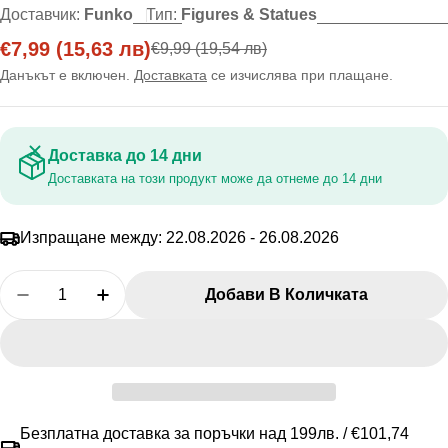
Доставчик:
Funko
Тип:
Figures & Statues
€7,99
(15,63 лв)
€9,99
(19,54 лв)
Цена
Редовна
на
цена
Данъкът е включен.
Доставката
се изчислява при плащане.
промоция
Доставка до 14 дни
Доставката на този продукт може да отнеме до 14 дни
Изпращане между:
22.08.2026 - 26.08.2026
Количество
Добави В Количката
Намалете Количеството За Funko Bitty Pop! 2-Pac
Увеличете Количеството За Funko Bitty 
Безплатна доставка за поръчки над 199лв. / €101,74