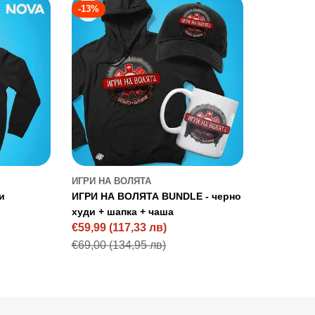
-13%
ИГРИ НА ВОЛЯТА
и
ИГРИ НА ВОЛЯТА BUNDLE - черно
худи + шапка + чаша
€59,99
(117,33 лв)
Sale
Regular
€69,00
(134,95 лв)
price
price