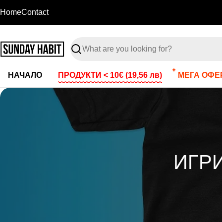
Skip
Home
Contact
to
content
Search
НАЧАЛО
ПРОДУКТИ < 10€
(19,56 лв)
МЕГА ОФЕР
C
ИГРИ
O
L