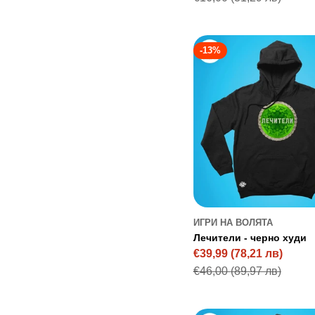
price
price
-13%
ИГРИ НА ВОЛЯТА
Лечители - черно худи
€39,99
(78,21 лв)
Sale
Regular
€46,00
(89,97 лв)
price
price