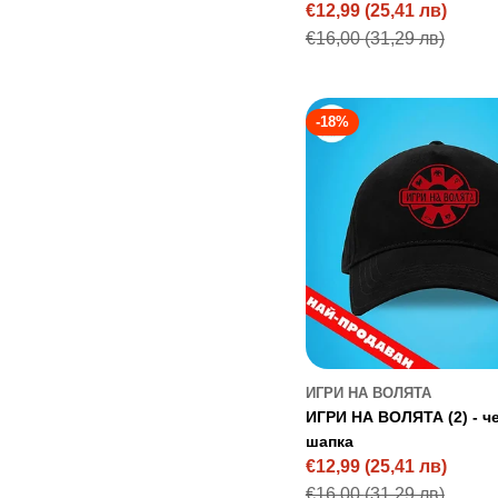
€12,99
(25,41 лв)
Sale
Regular
€16,00
(31,29 лв)
price
price
-18%
ИГРИ НА ВОЛЯТА
ИГРИ НА ВОЛЯТА (2) - ч
шапка
€12,99
(25,41 лв)
Sale
Regular
€16,00
(31,29 лв)