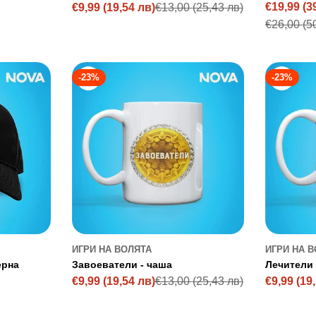
€19,99
(3
€9,99
(19,54 лв)
€13,00
(25,43 лв)
Sale
Regular
Sale
Regular
€26,00
(5
price
price
price
price
-23%
-23%
ИГРИ НА ВОЛЯТА
ИГРИ НА 
ерна
Завоеватели - чаша
Лечители 
€9,99
(19,54 лв)
€13,00
(25,43 лв)
€9,99
(19
Sale
Regular
Sale
Regular
price
price
price
price