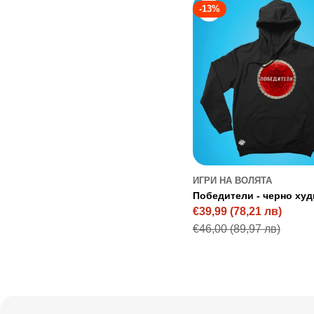
-13%
ИГРИ НА ВОЛЯТА
Победители - черно худ
€39,99
(78,21 лв)
Sale
Regular
€46,00
(89,97 лв)
price
price