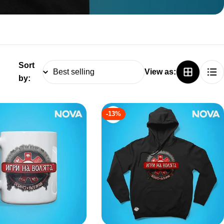
Sort
View as:
by:
-13%