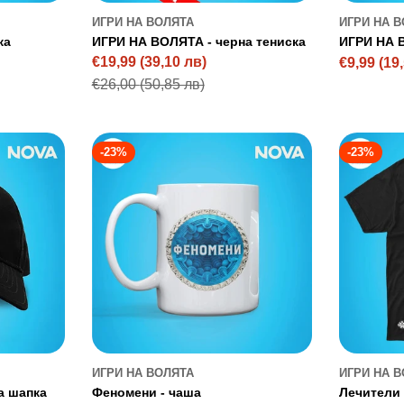
ИГРИ НА ВОЛЯТА
ИГРИ НА 
ка
ИГРИ НА ВОЛЯТА - черна тениска
ИГРИ НА 
€19,99
(39,10 лв)
€9,99
(19
Sale
Regular
Sale
Regular
€26,00
(50,85 лв)
price
price
price
price
-23%
-23%
ИГРИ НА ВОЛЯТА
ИГРИ НА 
а шапка
Феномени - чаша
Лечители 