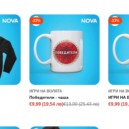
-23%
-23%
ИГРИ НА ВОЛЯТА
ИГРИ НА 
Победители - чаша
ИГРИ НА В
€9,99
(19,54 лв)
€13,00
(25,43 лв)
€9,99
(19
Sale
Regular
Sale
Regular
price
price
price
price