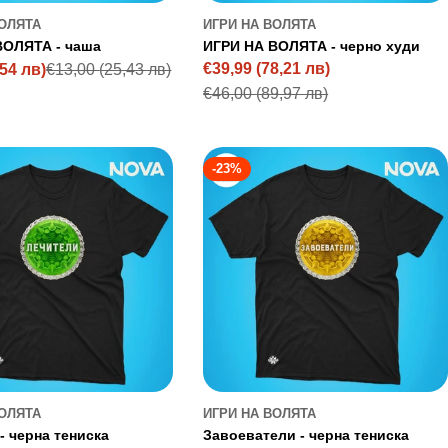
ВОЛЯТА
ИГРИ НА ВОЛЯТА
ВОЛЯТА - чаша
ИГРИ НА ВОЛЯТА - черно худи
€39,99
(78,21 лв)
,54 лв)
€13,00
(25,43 лв)
Sale
Regular
€46,00
(89,97 лв)
price
price
-23%
ВОЛЯТА
ИГРИ НА ВОЛЯТА
- черна тениска
Завоеватели - черна тениска