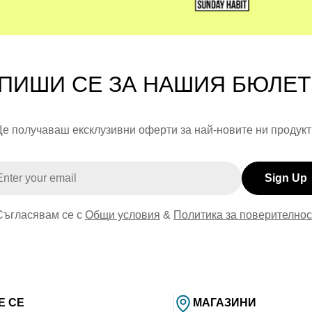
в която децата и тийнейджърите откриват себе си, а родител
ПИШИ СЕ ЗА НАШИЯ БЮЛЕ
е получаваш ексклузивни оферти за най-новите ни продукт
il
Sign Up
Съгласявам се с
Общи условия
&
Политика за поверителнос
Е СЕ
МАГАЗИНИ