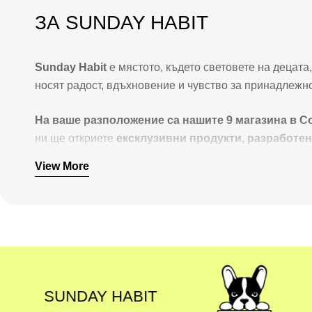
ЗА SUNDAY HABIT
Sunday Habit
е мястото, където световете на децат
носят радост, вдъхновение и чувство за принадлежно
На ваше разположение са нашите 9 магазина в Со
ни ще откриете
ексклузивни продукти, разработе
които обичат както децата, така и родителите им.
View More
Гордеем се с това, че зад всеки артикул стои
цял ек
рафта в магазина – ние държим целия процес в свои 
най-трудолюбивите създатели на съдържание в Бълг
Нашата мисия е проста:
BIT
SUNDAY HABIT
Да направим пазаруването забавно и вдъхновяващо, 