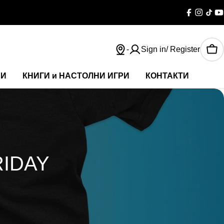
Facebook
Instag
TikT
Y
-
Sign in/ Register
Car
НИ
КНИГИ и НАСТОЛНИ ИГРИ
КОНТАКТИ
RIDAY