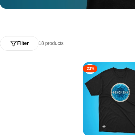
L
E
C
Filter
18 products
T
I
-23%
O
N
: