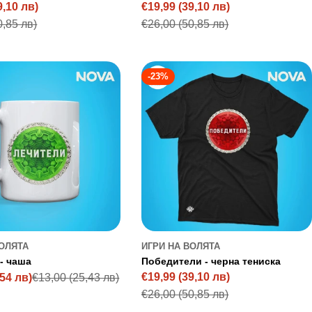
9,10 лв)
€19,99
(39,10 лв)
Sale
Regular
0,85 лв)
€26,00
(50,85 лв)
price
price
-23%
ВОЛЯТА
ИГРИ НА ВОЛЯТА
- чаша
Победители - черна тениска
€19,99
(39,10 лв)
,54 лв)
€13,00
(25,43 лв)
Sale
Regular
€26,00
(50,85 лв)
price
price