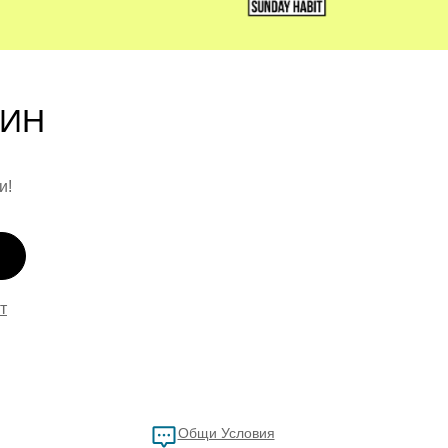
ите намират сигурност и доверие.
ТИН
и!
т
Общи Условия