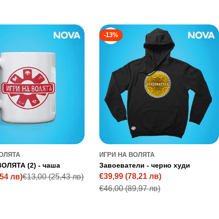
-13%
ВОЛЯТА
ИГРИ НА ВОЛЯТА
ОЛЯТА (2) - чаша
Завоеватели - черно худи
€39,99
(78,21 лв)
,54 лв)
€13,00
(25,43 лв)
Sale
Regular
€46,00
(89,97 лв)
price
price