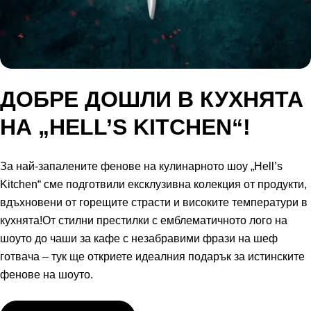
ДОБРЕ ДОШЛИ В КУХНЯТА
НА „HELL’S KITCHEN“!
За най-запалените фенове на кулинарното шоу „Hell’s
Kitchen“ сме подготвили ексклузивна колекция от продукти,
вдъхновени от горещите страсти и високите температури в
кухнята!От стилни престилки с емблематичното лого на
шоуто до чаши за кафе с незабравими фрази на шеф
готвача – тук ще откриете идеалния подарък за истинските
фенове на шоуто.