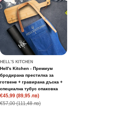
HELL'S KITCHEN
Hell's Kitchen - Премиум
бродирана престилка за
готвене + гравирана дъска +
специална тубус опаковка
€45,99
(89,95 лв)
Sale
Regular
€57,00
(111,48 лв)
price
price