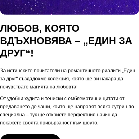
ЛЮБОВ, КОЯТО
ВДЪХНОВЯВА – „ЕДИН ЗА
ДРУГ“!
За истинските почитатели на романтичното риалити „Един
за друг“ създадохме колекция, която ще ви накара да
почувствате магията на любовта!
От удобни худита и тениски с емблематични цитати от
предаването до чаши, които ще направят всяка сутрин по-
специална – тук ще откриете перфектния начин да
покажете своята привързаност към шоуто.