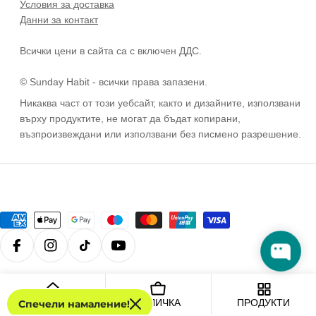
Условия за доставка
Данни за контакт
Всички цени в сайта са с включен ДДС.
© Sunday Habit - всички права запазени.
Никаква част от този уебсайт, както и дизайните, използвани
върху продуктите, не могат да бъдат копирани,
възпроизвеждани или използвани без писмено разрешение.
Payment
methods
Facebook
Instagram
TikTok
YouTube
© 2026
Sunday Habit
.
НАЧАЛО
КОЛИЧКА
ПРОДУКТИ
Спечели намаление!