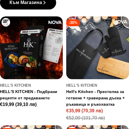
Към Магазина
-30%
HELL'S KITCHEN
HELL'S KITCHEN
HELL'S KITCHEN - Подбрани
Hell's Kitchen - Престилка за
рецепти от предаването
готвене + гравирана дъска +
Regular
€19,99
(39,10 лв)
ръкавица и ръкохватка
€35,99
(70,39 лв)
price
Sale
Regular
€52,00
(101,70 лв)
price
price