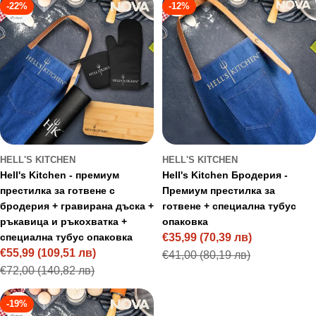
-22%
-12%
HELL'S KITCHEN
HELL'S KITCHEN
Hell's Kitchen - премиум
Hell's Kitchen Бродерия -
престилка за готвене с
Премиум престилка за
бродерия + гравирана дъска +
готвене + специална тубус
ръкавица и ръкохватка +
опаковка
специална тубус опаковка
€35,99
(70,39 лв)
Sale
Regular
€55,99
(109,51 лв)
€41,00
(80,19 лв)
Sale
Regular
price
price
€72,00
(140,82 лв)
price
price
-19%