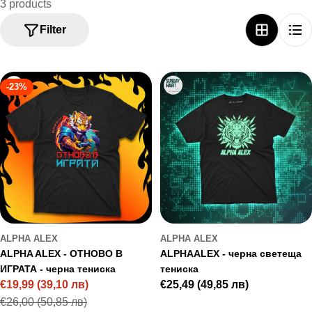
3 products
T
Filter
I
O
N
-23%
:
ALPHA ALEX
ALPHA ALEX
ALPHA ALEX - ОТНОВО В
ALPHAALEX - черна светеща
ИГРАТА - черна тениска
тениска
€19,99
(39,10 лв)
Regular
€25,49
(49,85 лв)
Sale
Regular
price
€26,00
(50,85 лв)