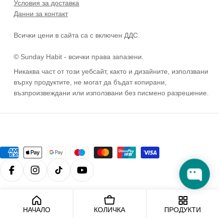
Условия за доставка
Данни за контакт
Всички цени в сайта са с включен ДДС.
© Sunday Habit - всички права запазени.
Никаква част от този уебсайт, както и дизайните, използвани
върху продуктите, не могат да бъдат копирани,
възпроизвеждани или използвани без писмено разрешение.
Payment
methods
Facebook
Instagram
TikTok
YouTube
© 2026
Sunday Habit
.
НАЧАЛО
КОЛИЧКА
ПРОДУКТИ