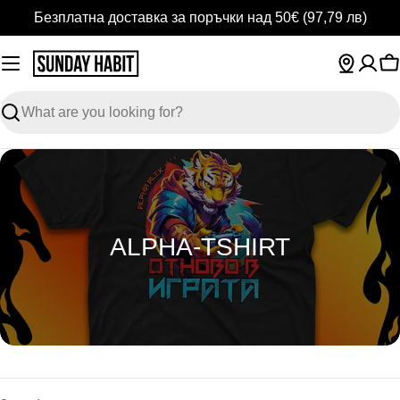
Skip
Безплатна доставка за поръчки над 50€
(97,79 лв)
to
content
C
Search
C
ALPHA-TSHIRT
O
L
L
E
C