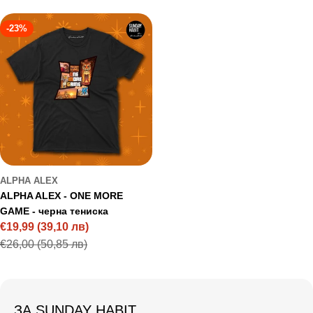
price
price
-23%
ALPHA ALEX
ALPHA ALEX - ONE MORE
GAME - черна тениска
€19,99
(39,10 лв)
Sale
Regular
€26,00
(50,85 лв)
price
price
ЗА SUNDAY HABIT