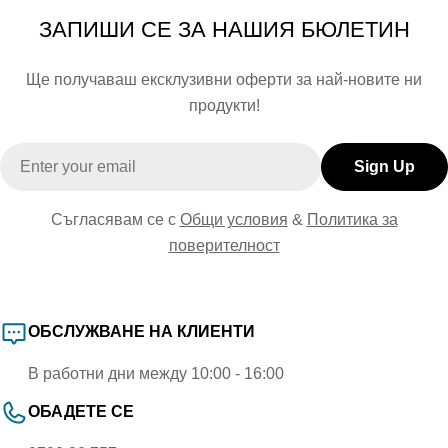
целия процес в свои ръце и с всяка покупка
ЗАПИШИ СЕ ЗА НАШИЯ БЮЛЕТИН
подкрепяте нашия Български бизнес, младите и
Нашата мисия е проста:
креативни служители, както и едни от най-
Ще получаваш ексклузивни оферти за най-новите ни
трудолюбивите създатели на съдържание в България.
продукти!
Да направим пазаруването забавно и вдъхновяващо,
а продуктите – малка част от големи истории, които
Email
семействата и феновете създават заедно.
Sign Up
Sunday Habit
не е просто магазин. Това е общност, в
Съгласявам се с
Общи условия
&
Политика за
която децата и тийнейджърите откриват себе си, а
поверителност
родителите намират сигурност и доверие.
ОБСЛУЖВАНЕ НА КЛИЕНТИ
В работни дни между 10:00 - 16:00
ОБАДЕТЕ СЕ