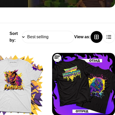
Sort
View as:
by: