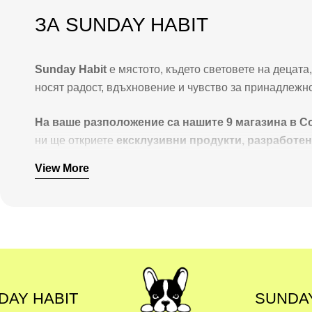
ЗА SUNDAY HABIT
Sunday Habit
е мястото, където световете на децат
носят радост, вдъхновение и чувство за принадлежно
На ваше разположение са нашите 9 магазина в Со
ни ще откриете
ексклузивни продукти, разработе
които обичат както децата, така и родителите им.
View More
Гордеем се с това, че зад всеки артикул стои
цял ек
рафта в магазина – ние държим целия процес в свои 
най-трудолюбивите създатели на съдържание в Бълг
Нашата мисия е проста:
SUNDAY HABIT
Да направим пазаруването забавно и вдъхновяващо, 