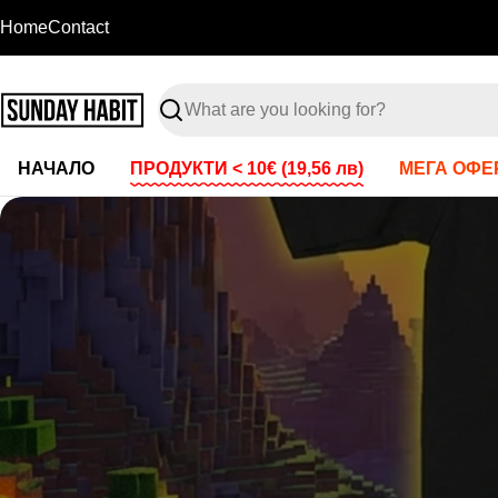
Skip
Home
Contact
to
content
Search
НАЧАЛО
ПРОДУКТИ < 10€
(19,56 лв)
МЕГА ОФЕР