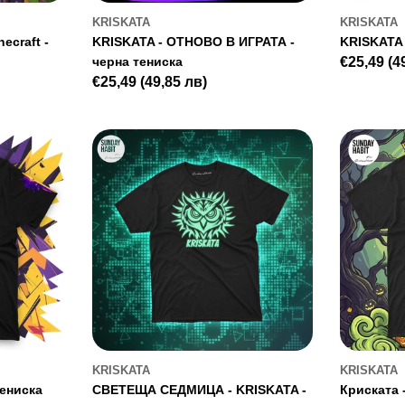
KRISKATA
KRISKATA
necraft -
KRISKATA - ОТНОВО В ИГРАТА -
KRISKATA 
черна тениска
Regular
€25,49
(4
Regular
€25,49
(49,85 лв)
price
price
KRISKATA
KRISKATA
тениска
СВЕТЕЩА СЕДМИЦА - KRISKATA -
Криската 