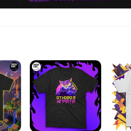
L
E
C
T
I
O
N
: