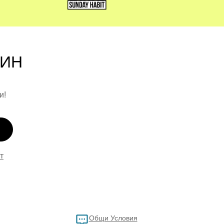
ите намират сигурност и доверие.
ТИН
и!
т
Общи Условия