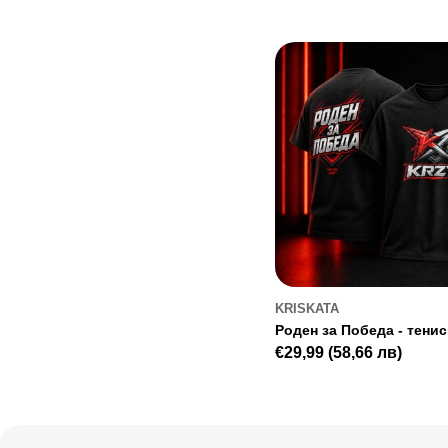
price
price
KRISKATA
Роден за Победа - тенис
Regular
€29,99
(58,66 лв)
price