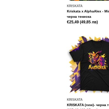
KRISKATA
Kriskata x AlphaAlex - Mi
черна тениска
Regular
€25,49
(49,85 лв)
price
KRISKATA
KRISKATA (new)- черна 