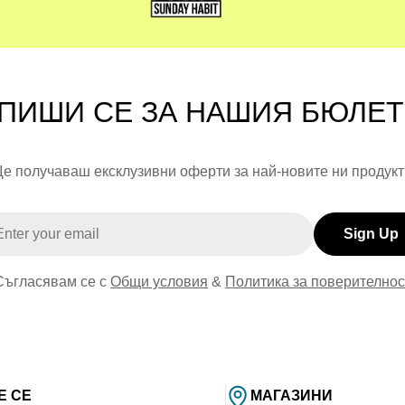
в която децата и тийнейджърите откриват себе си, а родител
ПИШИ СЕ ЗА НАШИЯ БЮЛЕ
е получаваш ексклузивни оферти за най-новите ни продукт
il
Sign Up
Съгласявам се с
Общи условия
&
Политика за поверителнос
Е СЕ
МАГАЗИНИ