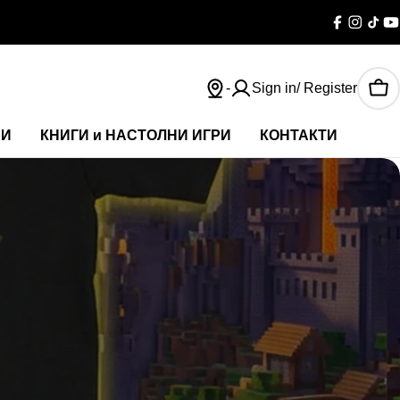
Facebook
Instag
TikT
Y
-
Sign in/ Register
Car
НИ
КНИГИ и НАСТОЛНИ ИГРИ
КОНТАКТИ