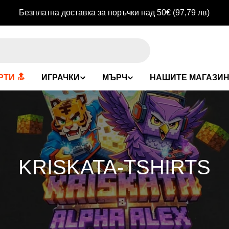
Безплатна доставка за поръчки над 50€
(97,79 лв)
ТИ 🔝
ИГРАЧКИ
МЪРЧ
НАШИТЕ МАГАЗИ
C
KRISKATA-TSHIRTS
O
L