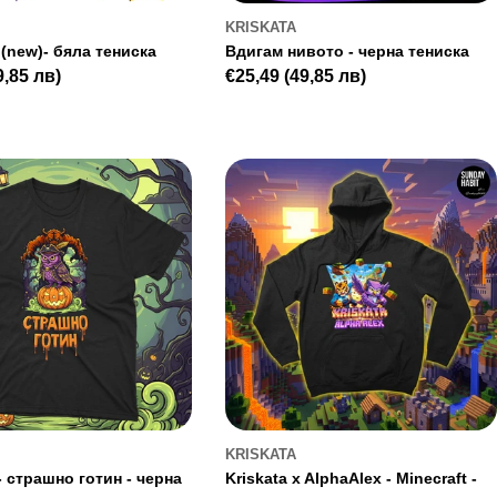
KRISKATA
(new)- бяла тениска
Вдигам нивото - черна тениска
9,85 лв)
Regular
€25,49
(49,85 лв)
price
KRISKATA
- страшно готин - черна
Kriskata x AlphaAlex - Minecraft -