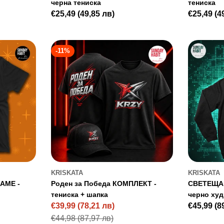
черна тениска
тениска
Regular
€25,49
(49,85 лв)
Regular
€25,49
(4
price
price
-11%
KRISKATA
KRISKATA
AME -
Роден за Победа КОМПЛЕКТ -
СВЕТЕЩА 
тениска + шапка
черно ху
€39,99
(78,21 лв)
Regular
€45,99
(8
Sale
Regular
price
€44,98
(87,97 лв)