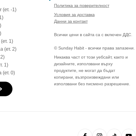
Политика за поверителност
(ет. -1)
Условия за доставка
1)
Данни за контакт
)
)
Всички цени в сайта са с включен ДДС.
(ет. 1)
© Sunday Habit - всички права запазени.
 (ет. 2)
 2)
Никаква част от този уебсайт, както и
дизайните, използвани върху
т. 1)
продуктите, не могат да бъдат
 (ет. 0)
копирани, възпроизвеждани или
използвани без писмено разрешение.