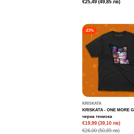
Regular
€25,49
(49,85 лв)
price
-23%
KRISKATA
KRISKATA - ONE MORE G
черна тениска
€19,99
(39,10 лв)
Sale
Regular
€26,00
(50,85 лв)