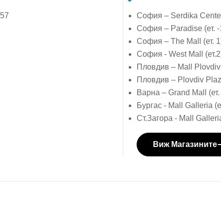
757
София – Serdika Center 
София – Paradise (ет. -
София – The Mall (ет. 1
София - West Mall (ет.2
Пловдив – Mall Plovdiv 
Пловдив – Plovdiv Plaza
Варна – Grand Mall (ет.
Бургас - Mall Galleria (е
Ст.Загора - Mall Galleria
Виж Магазините