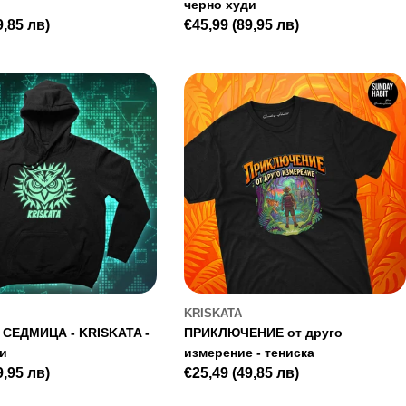
черно худи
9,85 лв)
Regular
€45,99
(89,95 лв)
price
KRISKATA
СЕДМИЦА - KRISKATA -
ПРИКЛЮЧЕНИЕ от друго
ди
измерение - тениска
9,95 лв)
Regular
€25,49
(49,85 лв)
price