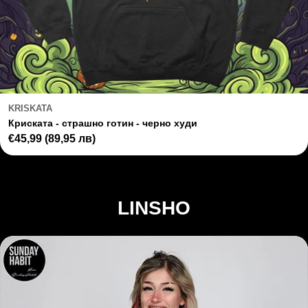
KRISKATA
Криската - страшно готин - черно худи
Regular
€45,99
(89,95 лв)
price
LINSHO