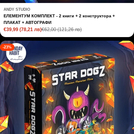
ANDY STUDIO
ЕЛЕМЕНТУМ КОМПЛЕКТ - 2 книги + 2 конструктора +
ПЛАКАТ + АВТОГРАФИ
€39,99
(78,21 лв)
€62,00
(121,26 лв)
Sale
Regular
price
price
-23%