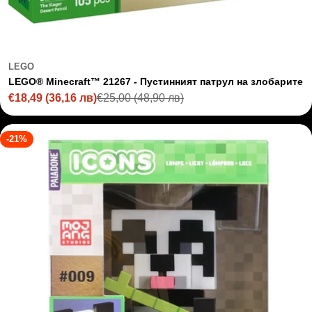
LEGO
LEGO® Minecraft™ 21267 - Пустинният патрул на злобарите
€18,49
(36,16 лв)
€25,00
(48,90 лв)
Sale
Regular
price
price
-21%