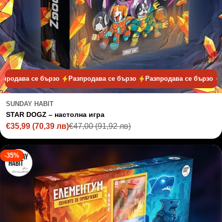
а се бързо
Разпродава се бързо
Разпродава се бързо
Разпро
SUNDAY HABIT
STAR DOGZ – настолна игра
€35,99
(70,39 лв)
€47,00
(91,92 лв)
Sale
Regular
price
price
-35%