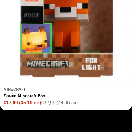
MINECRAFT
Лампа Minecraft Fox
€17,99
(35,19 лв)
€22,99
(44,96 лв)
Sale
Regular
price
price