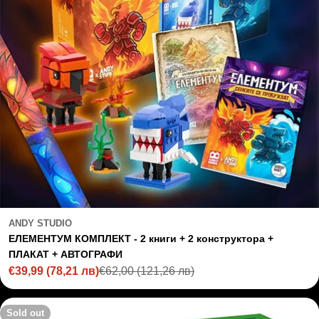
ANDY STUDIO
ЕЛЕМЕНТУМ КОМПЛЕКТ - 2 книги + 2 конструктора +
ПЛАКАТ + АВТОГРАФИ
€39,99
(78,21 лв)
€62,00
(121,26 лв)
Sale
Regular
price
price
Sold out