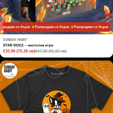
а се бързо
Разпродава се бързо
Разпродава се бързо
Разпро
SUNDAY HABIT
STAR DOGZ – настолна игра
€35,99
(70,39 лв)
€47,00
(91,92 лв)
Sale
Regular
price
price