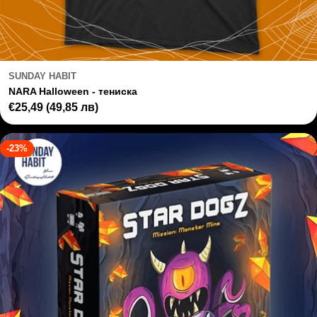
SUNDAY HABIT
NARA Halloween - тениска
Regular
€25,49
(49,85 лв)
price
-23%