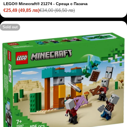
LEGO® Minecraft® 21274 - Среща с Пазача
€25,49
(49,85 лв)
€34,00
(66,50 лв)
Sale
Regular
price
price
Sold out