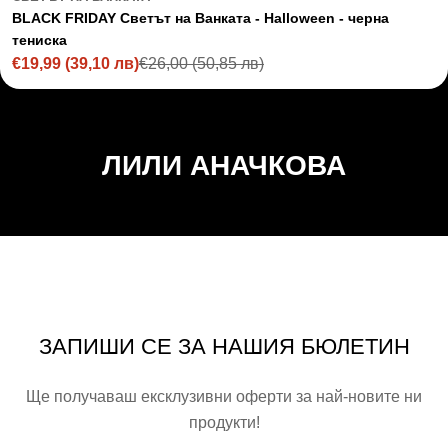
BLACK FRIDAY Светът на Ванката - Halloween - черна
тениска
€19,99
(39,10 лв)
€26,00
(50,85 лв)
Sale
Regular
price
price
ЛИЛИ АНАЧКОВА
ЗАПИШИ СЕ ЗА НАШИЯ БЮЛЕТИН
Ще получаваш ексклузивни оферти за най-новите ни
продукти!