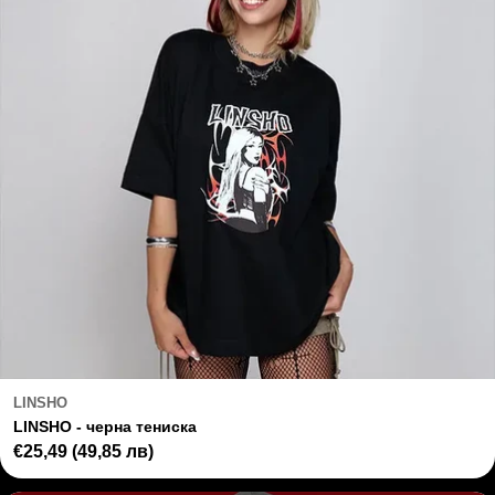
LINSHO
LINSHO - черна тениска
Regular
€25,49
(49,85 лв)
price