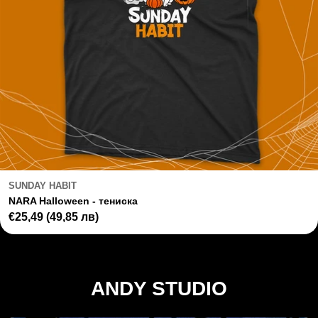
SUNDAY HABIT
NARA Halloween - тениска
Regular
€25,49
(49,85 лв)
price
ANDY STUDIO