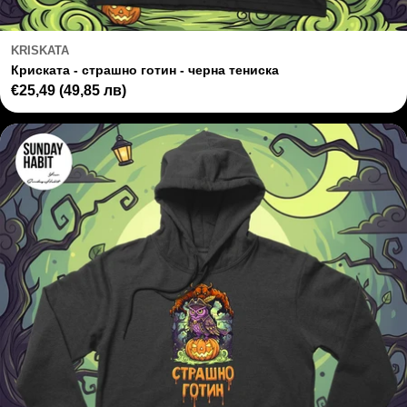
KRISKATA
Криската - страшно готин - черна тениска
Regular
€25,49
(49,85 лв)
price