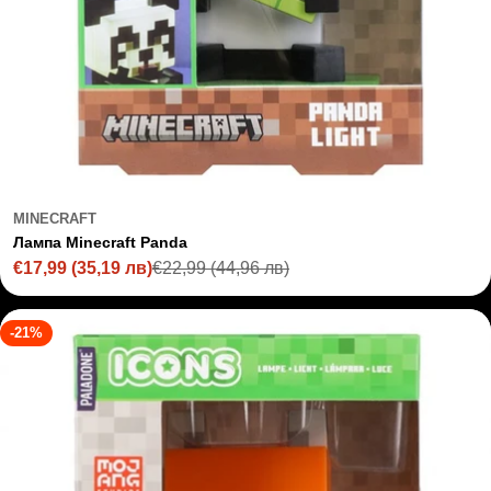
MINECRAFT
Лампа Minecraft Panda
€17,99
(35,19 лв)
€22,99
(44,96 лв)
Sale
Regular
price
price
-21%