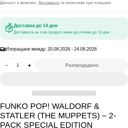
на
цена
Данъкът е включен.
Доставката
се изчислява при плащане.
промоция
Доставка до 14 дни
Доставката на този продукт може да отнеме до 14 дни
Изпращане между:
20.08.2026 - 24.08.2026
Количество
Разпродадено
Намалете Количеството За Funko Waldorf Statl
Увеличете Количеството За Funko Wald
FUNKO POP! WALDORF &
STATLER (THE MUPPETS) – 2-
PACK SPECIAL EDITION