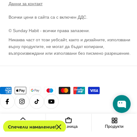
Данни за контакт
Всички цени в сайта са с включен ДДС.
© Sunday Habit - всички права запазени.
Никаква част от този уебсайт, както и дизайните, използвани
върху продуктите, не могат да бъдат копирани,
възпроизвеждани или използвани без писмено разрешение.
Методи
на
Facebook
Instagram
TikTok
YouTube
плащане
© 2026
Sunday Habit
.
Дом
Кошница
Продукти
Спечели намаление!