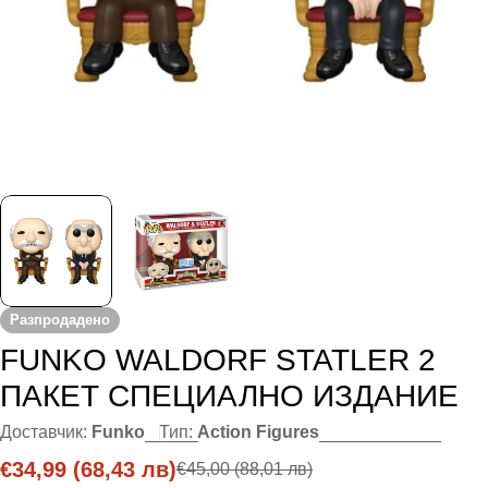
Разпродадено
FUNKO WALDORF STATLER 2
ПАКЕТ СПЕЦИАЛНО ИЗДАНИЕ
Доставчик:
Funko
Тип:
Action Figures
€34,99
(68,43 лв)
€45,00
(88,01 лв)
Цена
Редовна