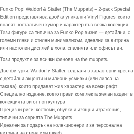
Funko Pop! Waldorf & Statler (The Muppets) – 2-pack Special
Edition представлява двойка уникални Vinyl Figures, които
внасят носталгичен хумор и характер във всяка колекция.
Тези фигури са типична за Funko Pop визия — детайлни, с
големи глави и стилен минимализъм, идеални за витрина
или настолен дисплей в хола, спалнята или офисът ви.
Този продукт е за всички фенове на the muppets.
Две фигурки: Waldorf и Statler, седнали в характерни кресла
с детайлни акценти и милиони усмивки (или липса на
такава), които придават жив характер на всеки рафт
Специално издание, което прави комплекта желан акцент в
колекцията ви от поп култура
Прецизни риси: костюми, обувки и изящни изражения,
типични за серията The Muppets
Идеален за подарък на колекционери и за персонална
витрина на стена или шкаф