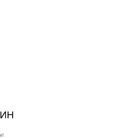
ТИН
и!