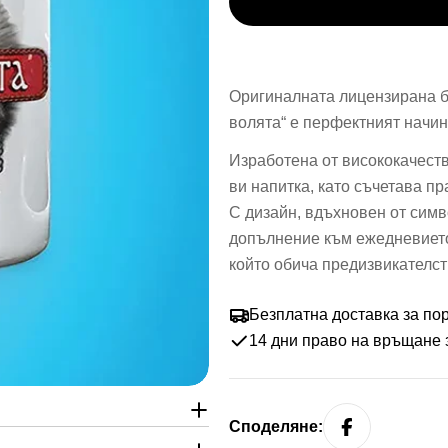
Оригиналната лицензирана б
волята“ е перфектният начин
Изработена от висококачеств
ви напитка, като съчетава пр
С дизайн, вдъхновен от симв
допълнение към ежедневието 
който обича предизвикателств
Безплатна доставка за по
14 дни право на връщане 
Споделяне: