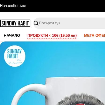
Премини
Начало
Контакт
към
съдържанието
Търсене
НАЧАЛО
ПРОДУКТИ < 10€
(19,56 лв)
МЕГА ОФЕР
Преминете
към
информация
за
продукта