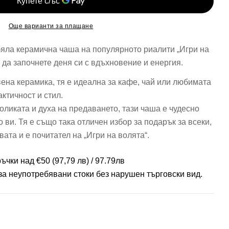
Още варианти за плащане
яла керамична чаша на популярното риалити „Игри на
 да започнете деня си с вдъхновение и енергия.
ена керамика, тя е идеална за кафе, чай или любимата
актичност и стил.
оликата и духа на предаването, тази чаша е чудесно
ви. Тя е също така отличен избор за подарък за всеки,
ата и е почитател на „Игри на волята“.
ръчки над €50
(97,79 лв)
/ 97.79лв
за неупотребявани стоки без нарушен търговски вид.