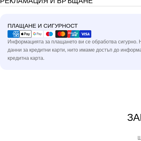
РЕКЛАМАЦИЯ И ВРЪЩАНЕ
Методи
ПЛАЩАНЕ И СИГУРНОСТ
на
плащане
Информацията за плащането ви се обработва сигурно. 
данни за кредитни карти, нито имаме достъп до информ
кредитна карта.
ЗА
Щ