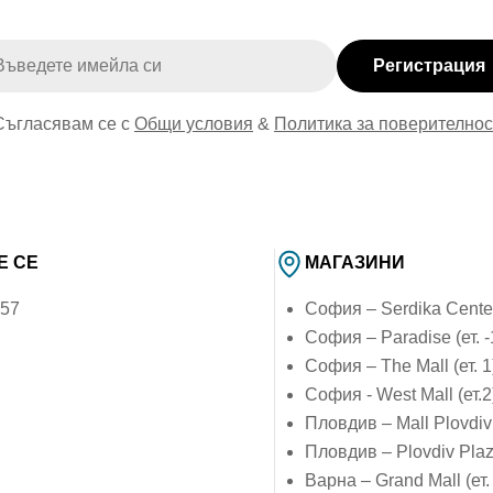
ейл
Регистрация
Съгласявам се с
Общи условия
&
Политика за поверителнос
Е СЕ
МАГАЗИНИ
757
София – Serdika Center 
София – Paradise (ет. -
София – The Mall (ет. 1
София - West Mall (ет.2
Пловдив – Mall Plovdiv 
Пловдив – Plovdiv Plaza
Варна – Grand Mall (ет.