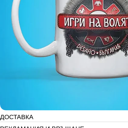
Отваряне на медийния файл 0 в модален прозорец
ДОСТАВКА